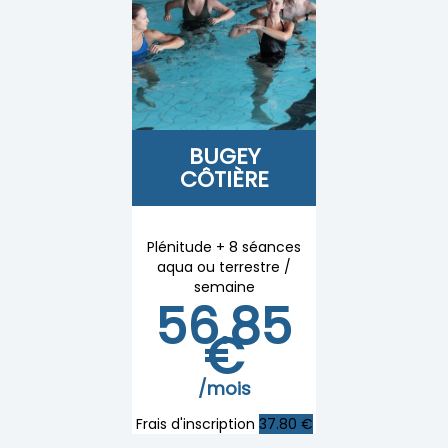
BUGEY
CÔTIÈRE
Plénitude + 8 séances
aqua ou terrestre /
semaine
56.85
€
/mois
Frais d'inscription
37.80 €