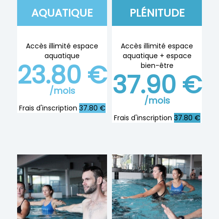
AQUATIQUE
PLÉNITUDE
Accès illimité espace
Accès illimité espace
aquatique
aquatique + espace
23.80 €
bien-être
37.90 €
/mois
/mois
Frais d'inscription
37.80 €
Frais d'inscription
37.80 €