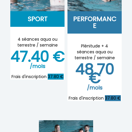
SPORT
PERFORMANC
E
4 séances aqua ou
terrestre / semaine
Plénitude + 4
47.40 €
séances aqua ou
terrestre / semaine
48.70
/mois
€
Frais d'inscription
37.80 €
/mois
Frais d'inscription
37.80 €